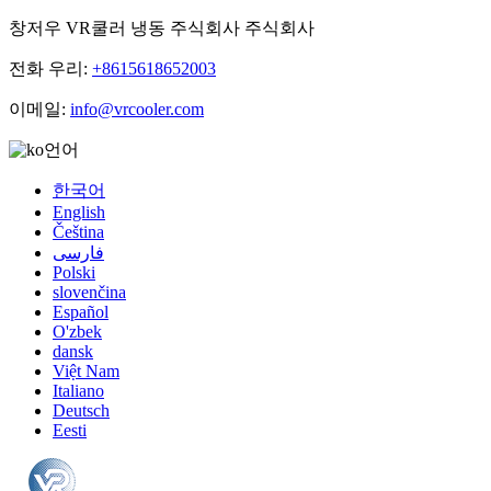
창저우 VR쿨러 냉동 주식회사 주식회사
전화 우리:
+8615618652003
이메일:
info@vrcooler.com
언어
한국어
English
Čeština
فارسی
Polski
slovenčina
Español
O'zbek
dansk
Việt Nam
Italiano
Deutsch
Eesti